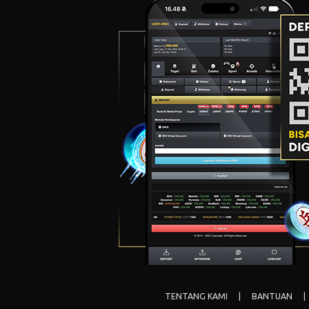
TENTANG KAMI
|
BANTUAN
|