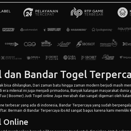
l dan Bandar Togel Terperc
dak bisa dihilangkan, Dari zaman batu hingga zaman modern berjudi masih men
 di era milenial ini juga menjadi primadona, Banyak kalangan masyarakat dunia
 Tua ( Boomer) Judi Togel online Juga merabah dan sangat digemari oleh kala
ine terbesar yang ada di indonesia, Bandar Terpercaya yang sudah berpenga
ar. Bermain di Bandar Terpercaya ibs4d sangat bagus karena kami memiliki k
l Online