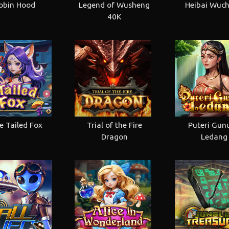
obin Hood
Legend of Wusheng
Heibai Wuc
40K
e Tailed Fox
Trial of the Fire
Puteri Gun
Dragon
Ledang