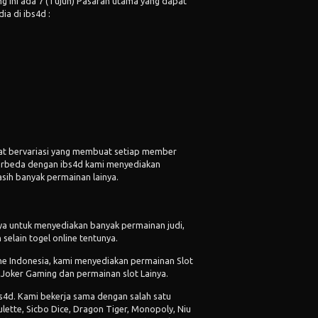
ng ini ada 7 (Tujuh) Pasaran utama yang dapat
a di ibs4d :
ngat bervariasi yang membuat setiap member
Berbeda dengan ibs4d kami menyediakan
masih banyak permainan lainya.
nya untuk menyediakan banyak permainan judi,
elain togel online tentunya.
ine Indonesia, kami menyediakan permainan Slot
 Joker Gaming dan permainan slot Lainya.
bs4d. Kami bekerja sama dengan salah satu
ulette, Sicbo Dice, Dragon Tiger, Monopoly, Niu