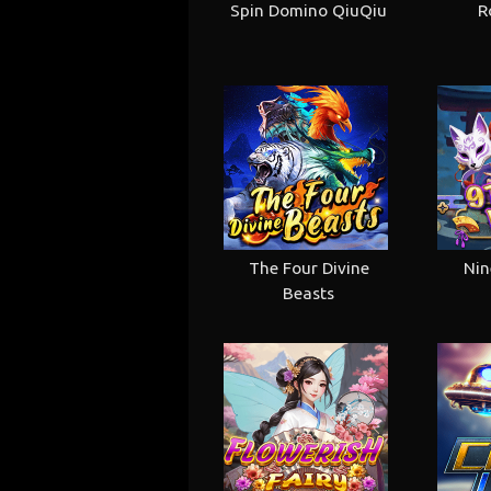
Spin Domino QiuQiu
R
The Four Divine
Nin
Beasts