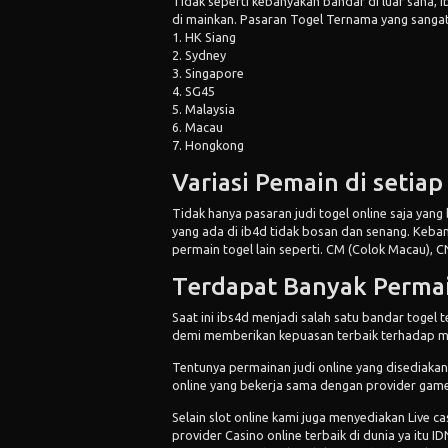
Tidak seperti kebanyakan bandar di luar sana, 
di mainkan. Pasaran Togel Ternama yang sangat 
1. HK Siang
2. Sydney
3. Singapore
4. SG45
5. Malaysia
6. Macau
7. Hongkong
Variasi Pemain di setiap
Tidak hanya pasaran judi togel online saja ya
yang ada di ib4d tidak bosan dan senang. Keba
permain togel lain seperti. CM (Colok Macau), CN
Terdapat Banyak Perma
Saat ini ibs4d menjadi salah satu bandar togel
demi memberikan kepuasan terbaik terhadap mem
Tentunya permainan judi online yang disediakan
online yang bekerja sama dengan provider game
Selain slot online kami juga menyediakan Live 
provider Casino online terbaik di dunia ya itu 