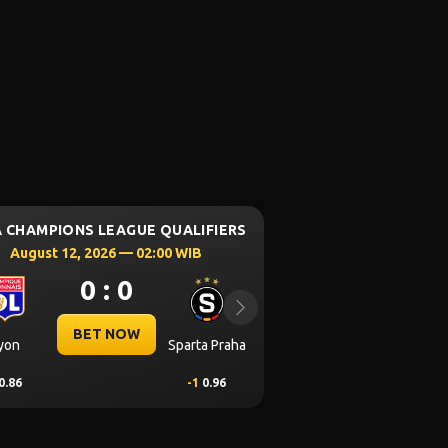
f Ninja
Wizard of Oz
A CHAMPIONS LEAGUE QUALIFIERS
August 11, 2026 — 22:59 WIB
0 : 0
Next
BET NOW
Union Saint-
 Glimt
Gilloise
5
0.82
-0.75
1.00