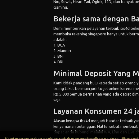
Niu, Suwit, Head Tail, Oglok, 12D, dan banyak 
Gaming.
Bekerja sama dengan Ba
Demi memberikan pelayanan terbaik ibs4d beker
membuka rekening singapore hanya untuk bermai
adalah :
1. BCA
2. Mandiri
3. BNI
4. BRI
Minimal Deposit Yang 
Kami tidak pandang bulu kepada setiap orang yan
orang takut bermain judi togel online karena
Rp.5.000 Semua permainan yang ada dapat dimai
saja.
Layanan Konsumen 24 
Alasan kenapa ibs4d menjadi bandar terbaik y
kenyamanan pelanggan. Hal tersebut membuat 
dapat anda hubungi melalui WA, Line dan Live ch