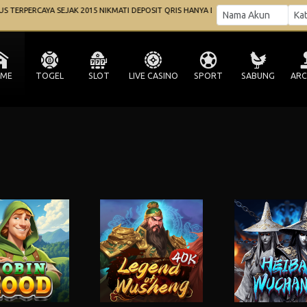
PERCAYA SEJAK 2015 NIKMATI DEPOSIT QRIS HANYA DENGAN 5.000 SUDAH BISA BERM
ME
TOGEL
SLOT
LIVE CASINO
SPORT
SABUNG
ARC