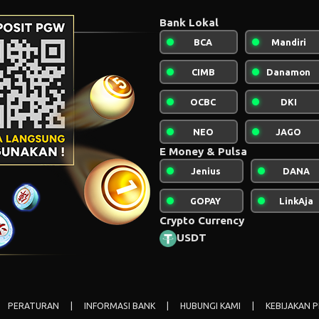
Bank Lokal
BCA
Mandiri
CIMB
Danamon
OCBC
DKI
NEO
JAGO
E Money & Pulsa
Jenius
DANA
GOPAY
LinkAja
Crypto Currency
USDT
PERATURAN
|
INFORMASI BANK
|
HUBUNGI KAMI
|
KEBIJAKAN P