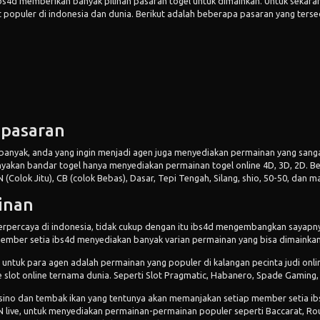
Ibs4d memberikan banyak pilihan pasaran togel untuk dimainkan. Untuk sekara
populer di indonesia dan dunia. Berikut adalah beberapa pasaran yang tersedi
 pasaran
ng banyak, anda yang ingin menjadi agen juga menyediakan permainan yang sa
nyakan bandar togel hanya menyediakan permainan togel online 4D, 3D, 2D. 
 (Colok Jitu), CB (colok Bebas), Dasar, Tepi Tengah, Silang, shio, 50-50, dan 
inan
 terpercaya di indonesia, tidak cukup dengan itu ibs4d mengembangkan sayap
ber setia ibs4d menyediakan banyak varian permainan yang bisa dimainkan s
 untuk para agen adalah permainan yang populer di kalangan pecinta judi onl
 slot online ternama dunia. Seperti Slot Pragmatic, Habanero, Spade Gaming,
casino dan tembak ikan yang tentunya akan memanjakan setiap member setia i
IDN live, untuk menyediakan permainan-permainan populer seperti Baccarat, Ro