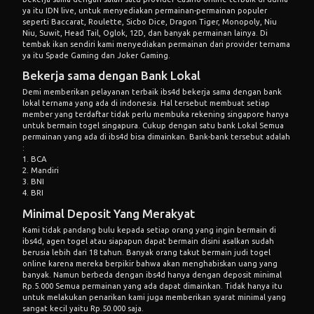
ya itu IDN live, untuk menyediakan permainan-permainan populer
seperti Baccarat, Roulette, Sicbo Dice, Dragon Tiger, Monopoly, Niu
Niu, Suwit, Head Tail, Oglok, 12D, dan banyak permainan lainya. Di
tembak ikan sendiri kami menyediakan permainan dari provider ternama
ya itu Spade Gaming dan Joker Gaming.
Bekerja sama dengan Bank Lokal
Demi memberikan pelayanan terbaik ibs4d bekerja sama dengan bank
lokal ternama yang ada di indonesia. Hal tersebut membuat setiap
member yang terdaftar tidak perlu membuka rekening singapore hanya
untuk bermain togel singapura. Cukup dengan satu bank Lokal Semua
permainan yang ada di ibs4d bisa dimainkan. Bank-bank tersebut adalah
:
1. BCA
2. Mandiri
3. BNI
4. BRI
Minimal Deposit Yang Merakyat
Kami tidak pandang bulu kepada setiap orang yang ingin bermain di
ibs4d, agen togel atau siapapun dapat bermain disini asalkan sudah
berusia lebih dari 18 tahun. Banyak orang takut bermain judi togel
online karena mereka berpikir bahwa akan menghabiskan uang yang
banyak. Namun berbeda dengan ibs4d hanya dengan deposit minimal
Rp.5.000 Semua permainan yang ada dapat dimainkan. Tidak hanya itu
untuk melakukan penarikan kami juga memberikan syarat minimal yang
sangat kecil yaitu Rp.50.000 saja.