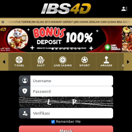
SITUS TERPERCAYA SEJAK 2015 NIKMATI DEPOSIT QRIS HANYA DENGAN 5.000 SUDAH BISA BERMAIN DI SEMU
TOGEL
SLOT
LIVE CASINO
SPORT
ARCADE
SABU
Remember Me
Masuk