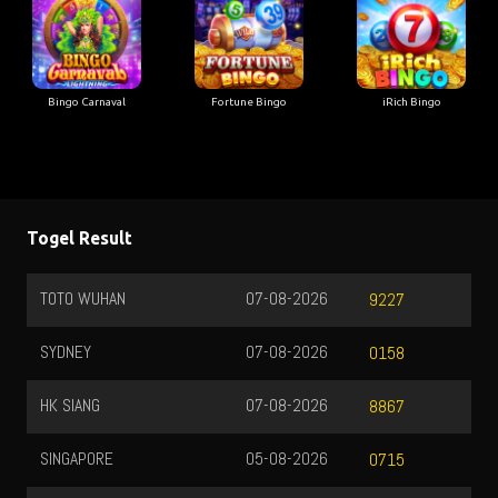
Bingo Carnaval
Fortune Bingo
iRich Bingo
Togel Result
TOTO WUHAN
07-08-2026
9227
SYDNEY
07-08-2026
0158
HK SIANG
07-08-2026
8867
SINGAPORE
05-08-2026
0715