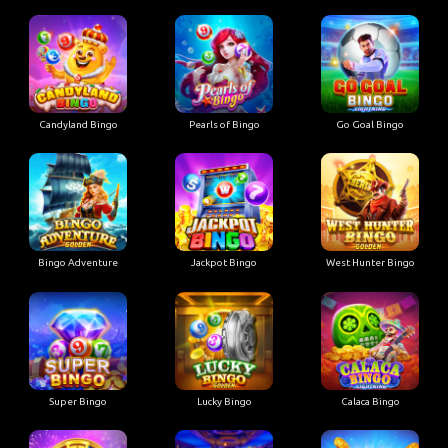
Candyland Bingo
Pearls of Bingo
Go Goal Bingo
Bingo Adventure
Jackpot Bingo
West Hunter Bingo
Super Bingo
Lucky Bingo
Calaca Bingo