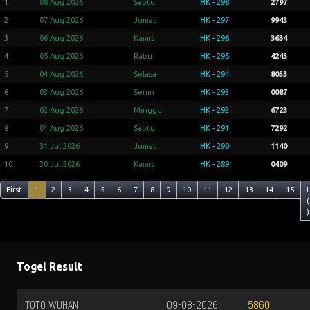
1
08 Aug 2026
Sabtu
HK - 298
2797
2
07 Aug 2026
Jumat
HK - 297
9943
3
06 Aug 2026
Kamis
HK - 296
3634
4
05 Aug 2026
Rabu
HK - 295
4245
5
04 Aug 2026
Selasa
HK - 294
8053
6
03 Aug 2026
Senin
HK - 293
0087
7
02 Aug 2026
Minggu
HK - 292
6723
8
01 Aug 2026
Sabtu
HK - 291
7292
9
31 Jul 2026
Jumat
HK - 290
1140
10
30 Jul 2026
Kamis
HK - 289
0409
First
1
2
3
4
5
6
7
8
9
10
11
12
13
14
15
(
)
Togel Result
TOTO WUHAN
09-08-2026
5860