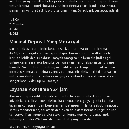
member yang terdaftar tidak perlu membuka rekening singapore hanya
untuk bermain togel singapura. Cukup dengan satu bank Lokal Semua
permainan yang ada di ibs4d bisa dimainkan. Bank-bank tersebut adalah
:
1. BCA
2. Mandiri
3. BNI
4. BRI
Minimal Deposit Yang Merakyat
Kami tidak pandang bulu kepada setiap orang yang ingin bermain di
ibs4d, agen togel atau siapapun dapat bermain disini asalkan sudah
berusia lebih dari 18 tahun. Banyak orang takut bermain judi togel
online karena mereka berpikir bahwa akan menghabiskan uang yang
banyak. Namun berbeda dengan ibs4d hanya dengan deposit minimal
Rp.5.000 Semua permainan yang ada dapat dimainkan. Tidak hanya itu
untuk melakukan penarikan kami juga memberikan syarat minimal yang
sangat kecil yaitu Rp.50.000 saja.
Layanan Konsumen 24 jam
Alasan kenapa ibs4d menjadi bandar terbaik yang ada di indonesia
adalah karena ibs4d memaksimalkan semua tenaga yang ada ke dalam
layanan konsumen dan kenyamanan pelanggan. Hal tersebut membuat
semua member menjadi aman dan nyaman dalam bermain togel online
tentunya. Kami menyediakan layanan konsumen yang dapat anda
hubungi melalui WA, Line dan Live chat yang tersedia.
© 2015 - 2026 Copyright IBS4D.