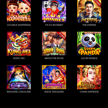
DOUBLE HAPPINESS
FA FA MONKEY
THE EMPIRE
KUNG HEI
WHOS THE BOSS
LUCKY PANDA
MADAME CAROLINE
INDIA TREASURE
CHINA EMPRESS