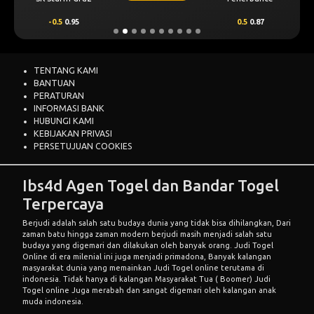
-0.5
0.95
0.5
0.87
TENTANG KAMI
BANTUAN
PERATURAN
INFORMASI BANK
HUBUNGI KAMI
KEBIJAKAN PRIVASI
PERSETUJUAN COOKIES
Ibs4d Agen Togel dan Bandar Togel
Terpercaya
Berjudi adalah salah satu budaya dunia yang tidak bisa dihilangkan, Dari
zaman batu hingga zaman modern berjudi masih menjadi salah satu
budaya yang digemari dan dilakukan oleh banyak orang. Judi Togel
Online di era milenial ini juga menjadi primadona, Banyak kalangan
masyarakat dunia yang memainkan Judi Togel online terutama di
indonesia. Tidak hanya di kalangan Masyarakat Tua ( Boomer) Judi
Togel online Juga merabah dan sangat digemari oleh kalangan anak
muda indonesia.