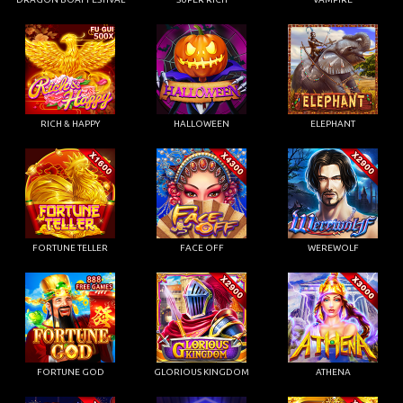
RICH & HAPPY
HALLOWEEN
ELEPHANT
FORTUNE TELLER
FACE OFF
WEREWOLF
FORTUNE GOD
GLORIOUS KINGDOM
ATHENA