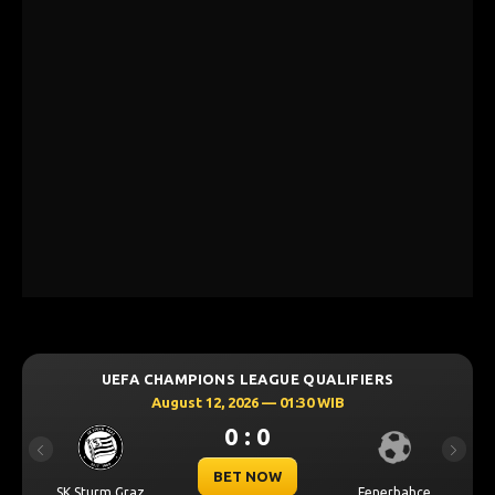
UEFA CHAMPIONS LEAGUE QUALIFIERS
August 12, 2026 — 01:30 WIB
0 : 0
Previous
Next
BET NOW
SK Sturm Graz
Fenerbahce