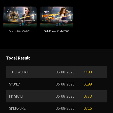
Casino War CW001
Fish Prawn Crab F001
Togel Result
TOTO WUHAN
06-08-2026
4498
SYDNEY
05-08-2026
6199
HK SIANG
05-08-2026
0773
SINGAPORE
05-08-2026
0715