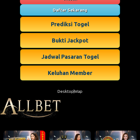
Daftar Sekarang
Prediksi Togel
Bukti Jackpot
Jadwal Pasaran Togel
Keluhan Member
Desktop
Wap