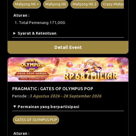
Mahjong Hit +
Mahjong Hit
Mahjong Hit 2
Crazy Mahjong
Aturan :
Total Pemenang 171,000.
Syarat & Ketentuan
Detail Event
PRAGMATIC : GATES OF OLYMPUS POP
Periode :
3 Agustus 2026 - 28 September 2026
Permainan yang berpartisipasi
GATES OF OLYMPUS POP
Aturan :