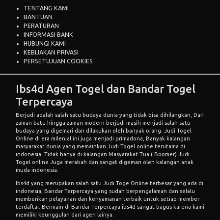
TENTANG KAMI
BANTUAN
PERATURAN
INFORMASI BANK
HUBUNGI KAMI
KEBIJAKAN PRIVASI
PERSETUJUAN COOKIES
Ibs4d Agen Togel dan Bandar Togel
Terpercaya
Berjudi adalah salah satu budaya dunia yang tidak bisa dihilangkan, Dari
zaman batu hingga zaman modern berjudi masih menjadi salah satu
budaya yang digemari dan dilakukan oleh banyak orang. Judi Togel
Online di era milenial ini juga menjadi primadona, Banyak kalangan
masyarakat dunia yang memainkan Judi Togel online terutama di
indonesia. Tidak hanya di kalangan Masyarakat Tua ( Boomer) Judi
Togel online Juga merabah dan sangat digemari oleh kalangan anak
muda indonesia.
Ibs4d yang merupakan salah satu Judi Toge Online terbesar yang ada di
indonesia, Bandar Terpercaya yang sudah berpengalaman dan selalu
memberikan pelayanan dan kenyamanan terbaik untuk setiap member
terdaftar. Bermain di Bandar Terpercaya ibs4d sangat bagus karena kami
memiliki keunggulan dari agen lainya.