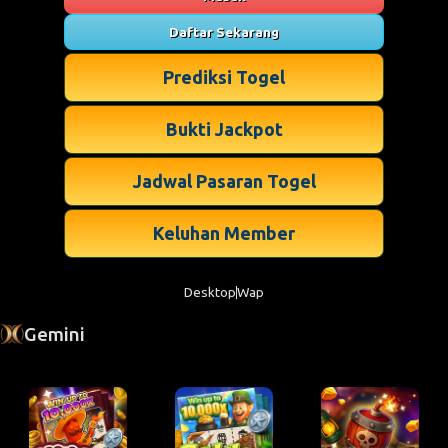
Daftar Sekarang
Prediksi Togel
Bukti Jackpot
Jadwal Pasaran Togel
Keluhan Member
Desktop
Wap
Gemini