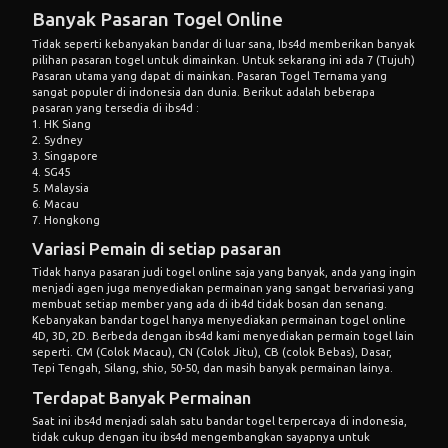
Banyak Pasaran Togel Online
Tidak seperti kebanyakan bandar di luar sana, Ibs4d memberikan banyak
pilihan pasaran togel untuk dimainkan. Untuk sekarang ini ada 7 (Tujuh)
Pasaran utama yang dapat di mainkan. Pasaran Togel Ternama yang
sangat populer di indonesia dan dunia. Berikut adalah beberapa
pasaran yang tersedia di ibs4d :
1. HK Siang
2. Sydney
3. Singapore
4. SG45
5. Malaysia
6. Macau
7. Hongkong
Variasi Pemain di setiap pasaran
Tidak hanya pasaran judi togel online saja yang banyak, anda yang ingin
menjadi agen juga menyediakan permainan yang sangat bervariasi yang
membuat setiap member yang ada di ib4d tidak bosan dan senang.
Kebanyakan bandar togel hanya menyediakan permainan togel online
4D, 3D, 2D. Berbeda dengan ibs4d kami menyediakan permain togel lain
seperti. CM (Colok Macau), CN (Colok Jitu), CB (colok Bebas), Dasar,
Tepi Tengah, Silang, shio, 50-50, dan masih banyak permainan lainya.
Terdapat Banyak Permainan
Saat ini ibs4d menjadi salah satu bandar togel terpercaya di indonesia,
tidak cukup dengan itu ibs4d mengembangkan sayapnya untuk