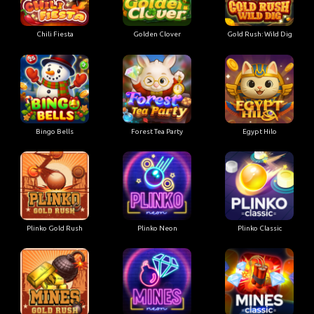
Chili Fiesta
Golden Clover
Gold Rush: Wild Dig
Bingo Bells
Forest Tea Party
Egypt Hilo
Plinko Gold Rush
Plinko Neon
Plinko Classic