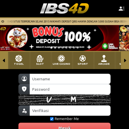
D SITUS TERPERCAYA SEJAK 2015 NIKMATI DEPOSIT QRIS HANYA DENGAN 5.000 SUDAH BISA BERMAIN DI SE
TOGEL
SLOT
LIVE CASINO
SPORT
ARCADE
SABU
Remember Me
Masuk