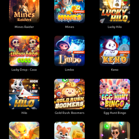
Mines Raider
Mines
Lucky Hilo
Lucky Drop - Coco
Limbo
Keno
Hilo
Gold Rush: Boomers
Egg Hunt Bingo