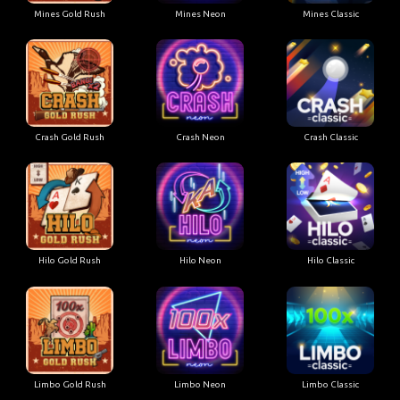
Mines Gold Rush
Mines Neon
Mines Classic
Crash Gold Rush
Crash Neon
Crash Classic
Hilo Gold Rush
Hilo Neon
Hilo Classic
Limbo Gold Rush
Limbo Neon
Limbo Classic