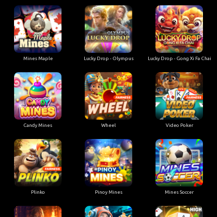
Mines Maple
Lucky Drop - Olympus
Lucky Drop - Gong Xi Fa Chai
Candy Mines
Wheel
Video Poker
Plinko
Pinoy Mines
Mines Soccer